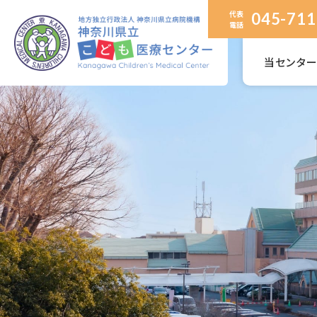
代表
045-711
電話
当センタ