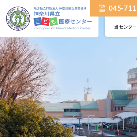
代表
045-711
電話
当センタ