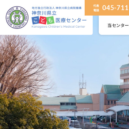
代表
045-711
電話
当センタ