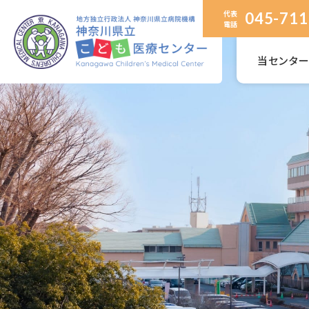
代表
045-711
電話
当センタ