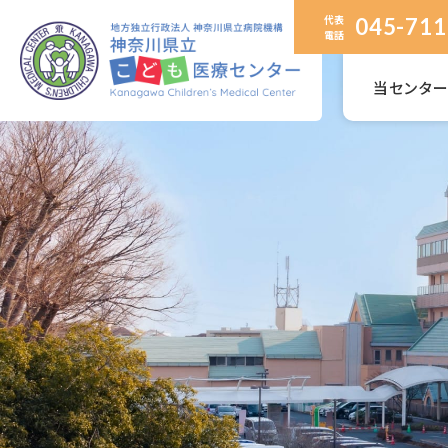
代表
045-711
電話
当センタ