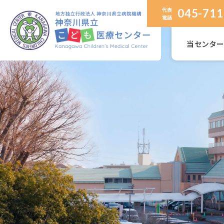
代表
045-711
電話
当センタ