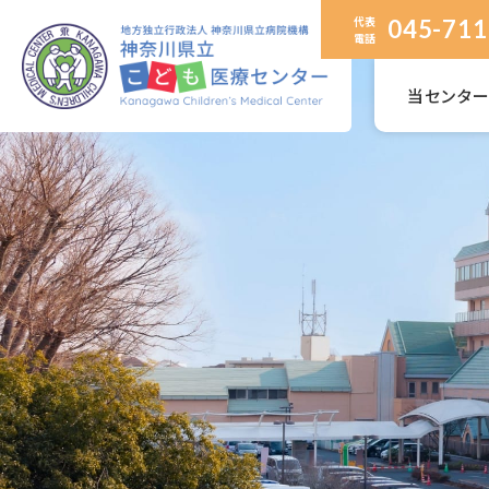
代表
045-711
電話
当センタ