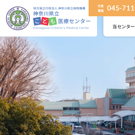
代表
045-711
電話
当センタ