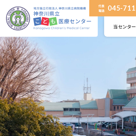
代表
045-711
電話
当センタ