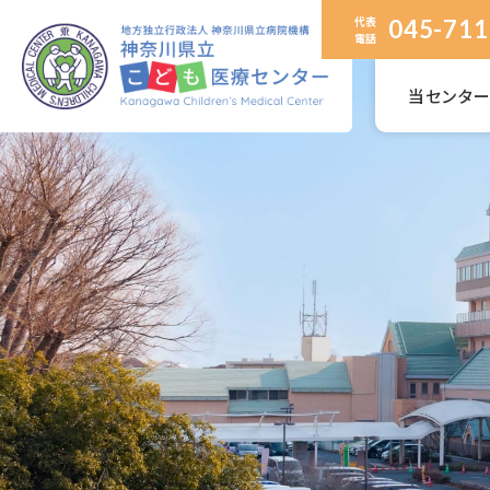
代表
045-711
電話
当センタ