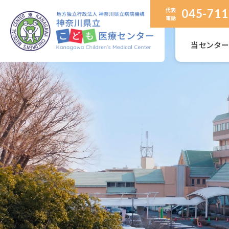
代表
045-711
電話
当センタ