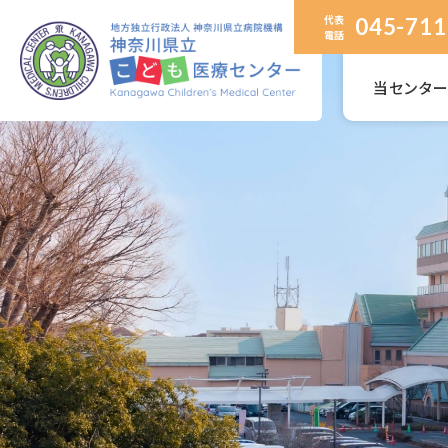
代表
045-711
電話
当センタ