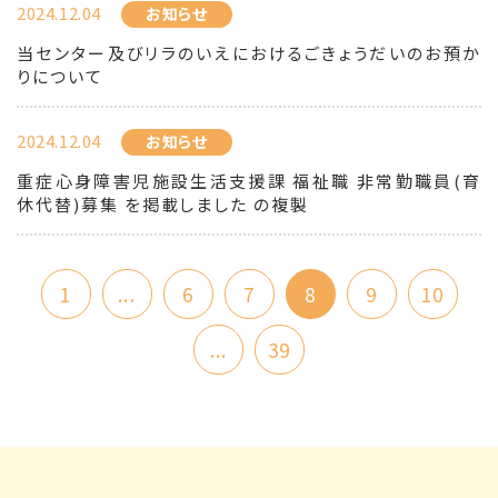
2024.12.04
お知らせ
当センター及びリラのいえにおけるごきょうだいのお預か
りについて
2024.12.04
お知らせ
重症心身障害児施設生活支援課 福祉職 非常勤職員(育
休代替)募集 を掲載しました の複製
1
...
6
7
8
9
10
...
39