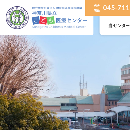
代表
045-711
電話
当センタ