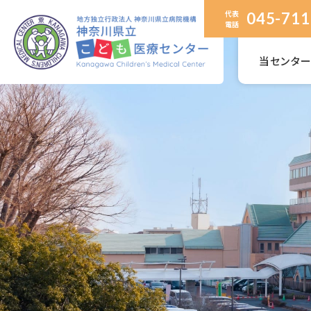
代表
045-711
電話
当センタ