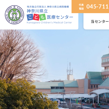
代表
045-711
電話
当センタ