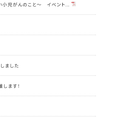
小児がんのこと～ イベント...
始しました
催します！