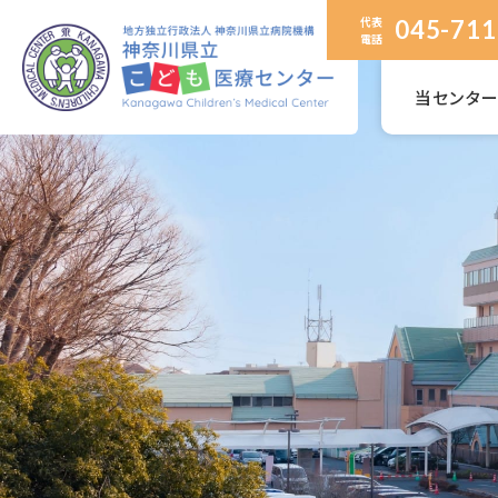
代表
045-711
電話
当センタ