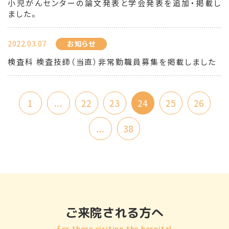
小児がんセンターの論文発表と学会発表を追加・掲載し
ました。
2022.03.07
お知らせ
検査科 検査技師（当直）非常勤職員募集を掲載しました
1
...
22
23
24
25
26
...
38
ご来院される方へ
For those visiting the hospital