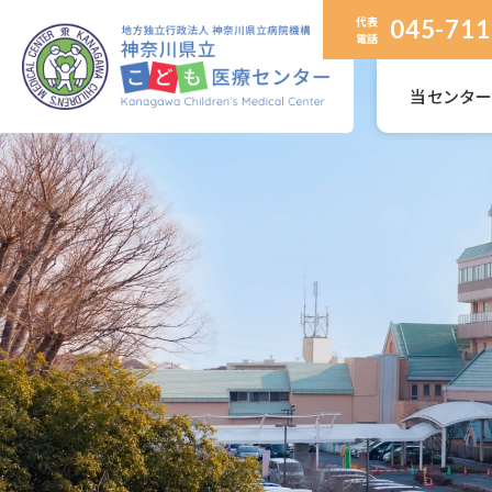
代表
045-711
電話
当センタ