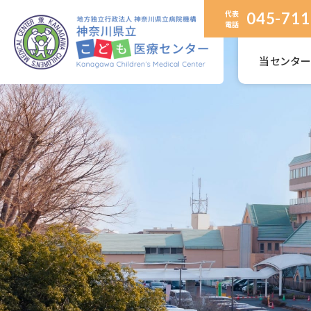
代表
045-711
電話
当センタ