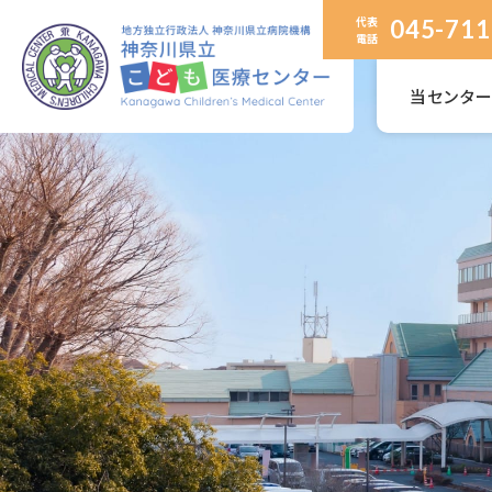
代表
045-711
電話
当センタ