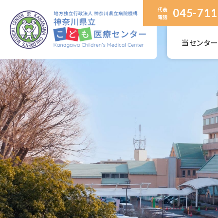
代表
045-711
電話
当センタ