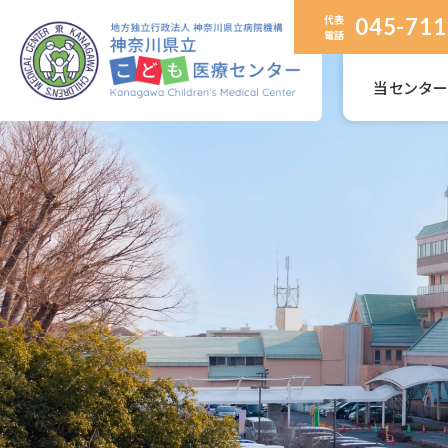
代表
045-711
電話
当センタ