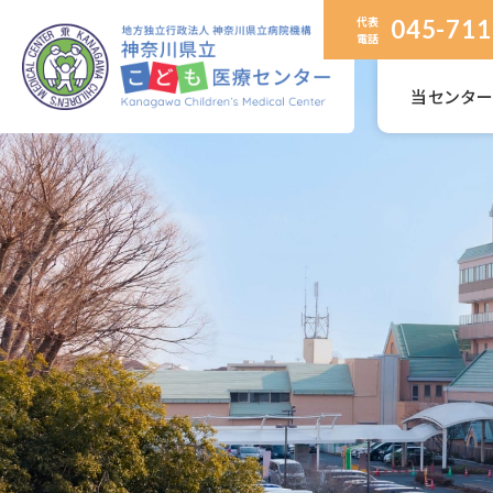
代表
045-711
電話
当センタ