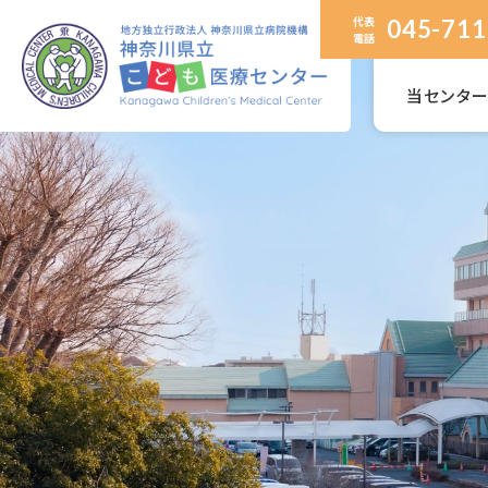
代表
045-711
電話
当センタ