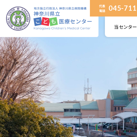
代表
045-711
電話
当センタ