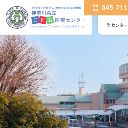
代表
045-711
電話
当センタ