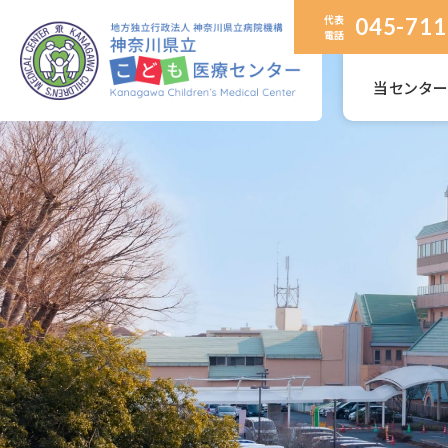
代表
045-711
電話
当センタ