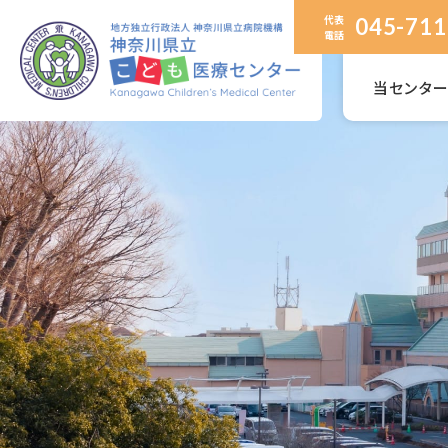
代表
045-711
電話
当センタ