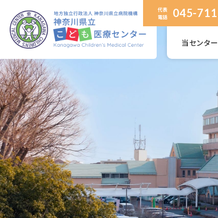
代表
045-711
電話
当センタ