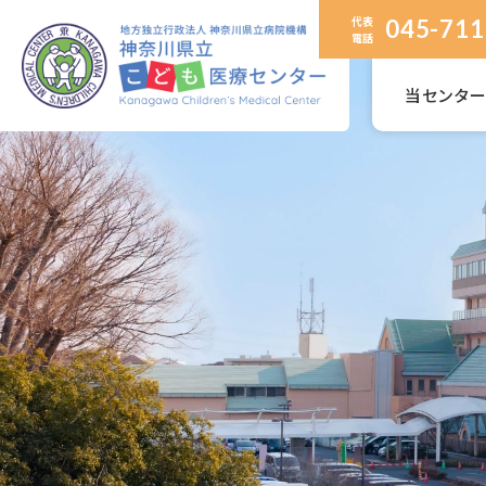
代表
045-711
電話
当センタ