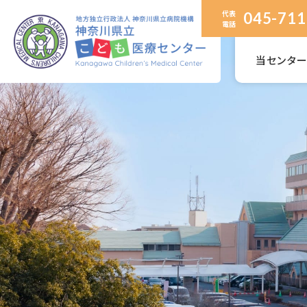
代表
045-711
電話
当センタ