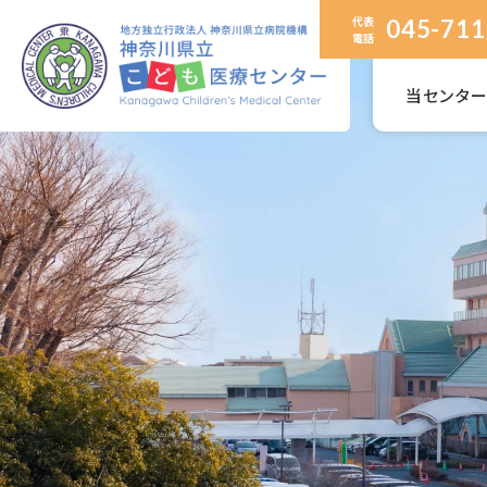
代表
045-711
電話
当センタ