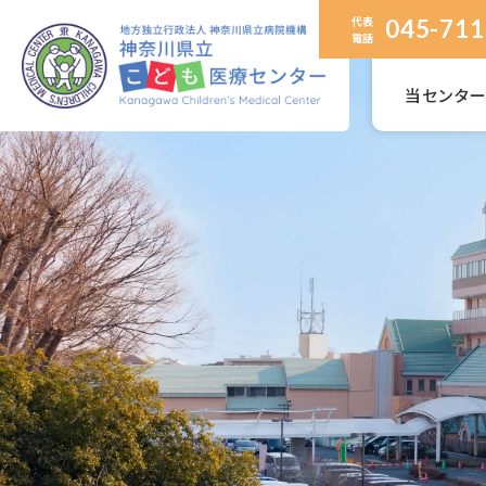
代表
045-711
電話
当センタ