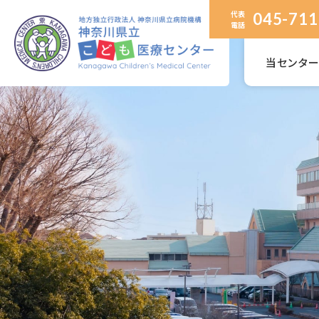
代表
045-711
電話
当センタ