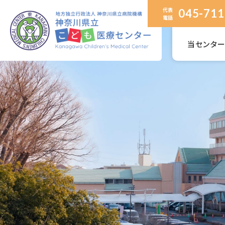
代表
045-711
電話
当センタ