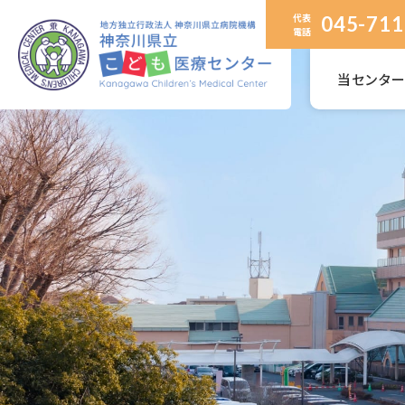
代表
045-711
電話
当センタ