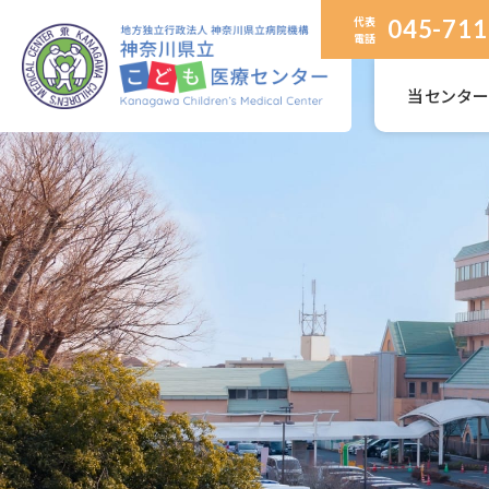
代表
045-711
電話
当センタ