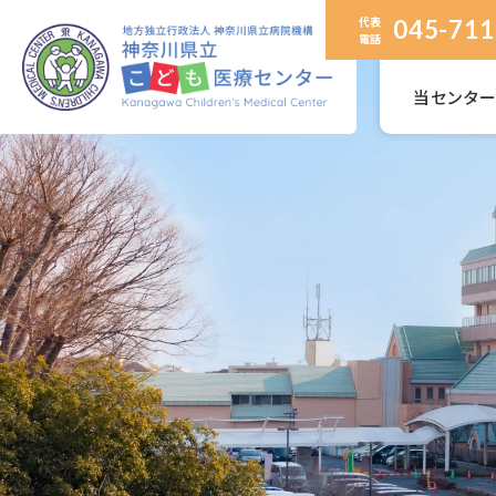
代表
045-711
電話
当センタ