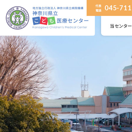
代表
045-711
電話
当センタ