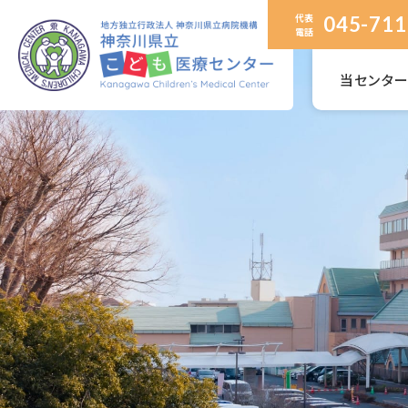
代表
045-711
電話
当センタ