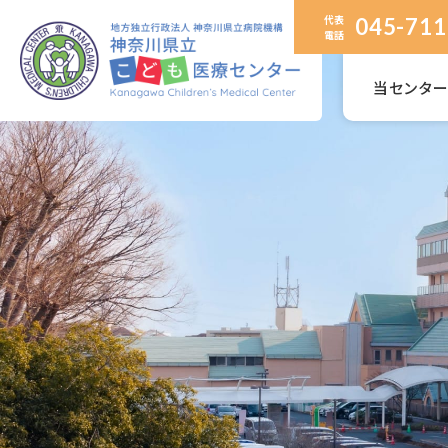
代表
045-711
電話
当センタ