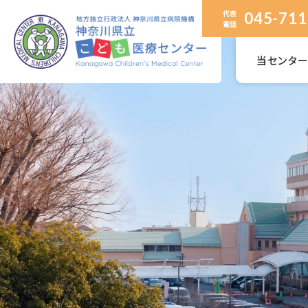
代表
045-711
電話
当センタ