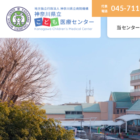
代表
045-711
電話
当センタ