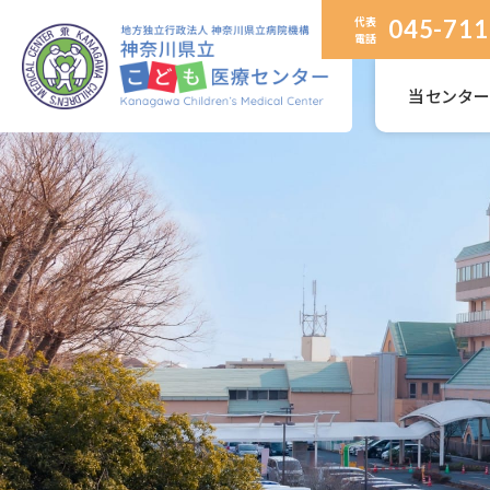
代表
045-711
電話
当センタ