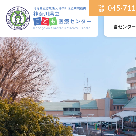
代表
045-711
電話
当センタ