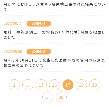
冷却塔におけるレジオネラ属菌検出後の対策結果につい
て
2023.09.11
お知らせ
眼科 視能訓練士 契約職員（育休代替）募集を掲載し
ました
2023.09.08
お知らせ
令和３年10月11日に発生した医療事故の院内事故調査
報告書の公表について
1
...
15
16
17
18
19
...
39