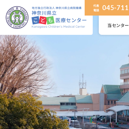
代表
045-711
電話
当センタ