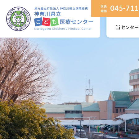
代表
045-711
電話
当センタ