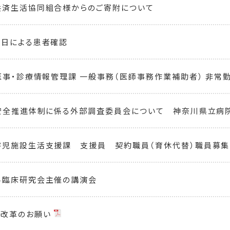
共済生活協同組合様からのご寄附について
月日による患者確認
医事・診療情報管理課 一般事務（医師事務作業補助者） 非常
安全推進体制に係る外部調査委員会について 神奈川県立病
害児施設生活支援課 支援員 契約職員（育休代替）職員募集
科臨床研究会主催の講演会
方改革のお願い