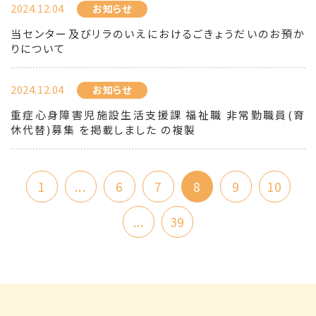
2024.12.04
お知らせ
当センター及びリラのいえにおけるごきょうだいのお預か
りについて
2024.12.04
お知らせ
重症心身障害児施設生活支援課 福祉職 非常勤職員(育
休代替)募集 を掲載しました の複製
1
...
6
7
8
9
10
...
39